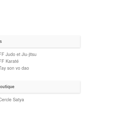
s
FF Judo et Jiu-jitsu
FF Karaté
Tay son vo dao
boutique
Cercle Satya