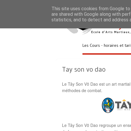
This site uses cookies from Google to d
are shared with Google along with perf
statistics, and to detect and address 
Les Cours - horaires et tari
Tay son vo dao
Le Tây Son Võ Dao est un art martial
méthodes de combat.
Le Tây Son Võ Dao regroupe un ense