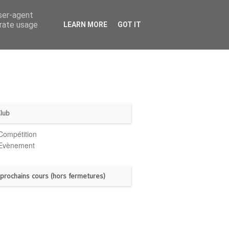
user-agent
erate usage
LEARN MORE
GOT IT
Club
Compétition
Evènement
prochains cours (hors fermetures)