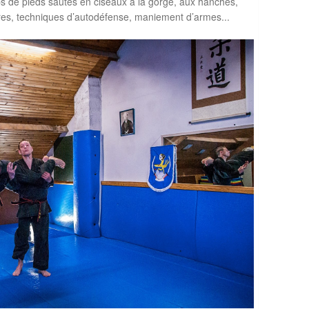
ups de pieds sautés en ciseaux à la gorge, aux hanches,
oires, techniques d’autodéfense, maniement d’armes...